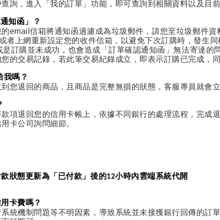
戶查詢，進入「我的訂單」功能，即可查詢到相關資料以及目
認通知函」？
mail信箱將通知函過濾成為垃圾郵件，請您至垃圾郵件資料夾中
，或者上網重新設定您的收件信箱，以避免下次訂購時，發生同
錯誤)或是訂購並未成功，也會造成「訂單確認通知函」無法寄達
詢您的交易記錄，若此筆交易紀錄成立，即表示訂購已完成，
給我嗎？
收到您退回的商品，且商品是完整無損的狀態，客服專員就會
？
款項退回您的信用卡帳上，依據不同銀行的處理流程，完成退
信用卡公司詢問細節。
款狀態更新為「已付款」後的12小時內雲端系統代開
信用卡費嗎？
行系統機制問題等不明因素，導致系統並未接獲銀行回傳的訂