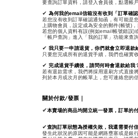
要查詢訂單資料，請登入會員後，點選帳
✔
為何我的email信箱沒有收到「訂單確
若您沒有收到訂單確認通知函，有可能是您的e
上購物會員，設定成為安全的郵件(帳號)
若您的個人資料有誤(例如email帳號
「帳戶查詢」進入「我的訂單」功能來查
✔
我只要一申請退貨，你們就會立即退款
只要您完成所有的退貨手續，我們也確實
✔
完成退貨手續後，請問何時會退款給我
若有退款需求，我們將採用退刷方式直接將
列於本月或次月的帳單上，您可連絡您的
｜
關於付款/發票
✔
本賣場的商品均開立統一發票，
訂單的付
✔
查詢訂單狀態為授權失敗，我還需要付
發生此狀況的原因可能是網路壅塞或是銀