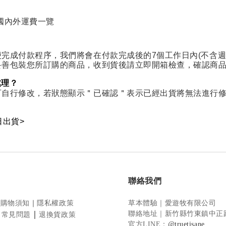
國內外運費一覽
？
完成付款程序，我們將會在付款完成後的7個工作日內(不含週
妥善包裝您所訂購的商品，收到貨後請立即開箱檢查，確認商
處理？
可自行修改，若狀態顯示＂已確認＂表示已經出貨將無法進行
日出貨>
聯絡我們
｜
購物須知
｜
隱私權政策
草本體驗｜愛遊牧有限公司
｜
｜
聯絡地址
｜新竹縣竹東鎮中正路
常見問題
退換貨政策
官方LINE
：
@truetisane