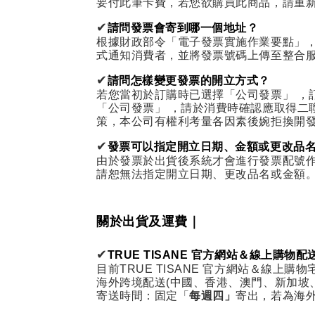
要付此筆卡費，若您欲購買此商品，請重
✔
請問發票會寄到哪一個地址？
根據財政部令「電子發票實施作業要點」，
式通知消費者，並將發票號碼上傳至整合
✔
請問怎樣變更發票的開立方式？
若您當初於訂購時已選擇「公司發票」 ，
「公司發票」 ，請於消費時確認應取得二
策，本公司有權利考量各因素後婉拒換開
✔
發票可以指定開立日期、金額或更改品
由於發票於出貨後系統才會進行發票配號作
請恕無法指定開立日期、更改品名或金額
｜
關於出貨及運費
✔
TRUE TISANE 官方網站＆線上購物
目前TRUE TISANE 官方網站＆線上
海外跨境配送(中國、香港、澳門、新加坡
寄送時間：固定「
每週四」
寄出，若為海