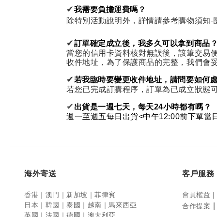
✔
我需要負擔運費嗎？
除特別活動說明外，
詳情請參考購物須知-
✔
訂單確定成立後，我多久可以拿到商品
當您的信用卡資料核對無誤後，該筆交易便
收件地址，為了保護商品的完整，我們會
✔
若我臨時要變更收件地址，請問要如何
若您已完成訂購程序，訂單為已成立狀態
✔
出貨是一週七天，每天24小時都有嗎？
週一至週五每日出貨<中午12:00前下單當
海外寄送
客戶服務
香港｜澳門｜新加坡
｜菲律賓
會員權益
日本｜韓國｜泰國｜越南
｜馬來西亞
合作提案
英國｜法國｜德國｜澳大利亞