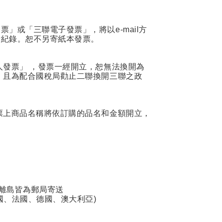
或「三聯電子發票」，將以e-mail方
費紀錄。恕不另寄紙本發票。
人發票」 ，發票一經開立，恕無法換開為
，且為配合國稅局勸止二聯換開三聯之政
票上商品名稱將依訂購的品名和金額開立，
餘離島皆為郵局寄送
國、法國、德國、澳大利亞)