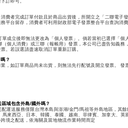
新下訂即可。
消費者完成訂單付款且於商品出貨後，所開立之「二聯電子發票」
服務平台留存，消費者可利用財政部電子發票整合平台查詢消
訂單成立後即無法更改為「個人發票」。倘若當初已選擇「個
聯（個人消費）或三聯（報帳用）發票，本公司已盡告知義務
發票。若誤選請盡速取消訂單重新訂購。
名嗎？
業，如訂單商品尚未出貨，則無法先行配號及開立發票。 發
。
配送區域包含外島/國外嗎？
購物宅配運送服務僅限台灣本島與澎湖/金門/馬祖等外島地區，其
、馬來西亞、日本、韓國、泰國、越南、菲律賓、加拿大、英
外跨境之配送，依海關及當地物流作業時間而定