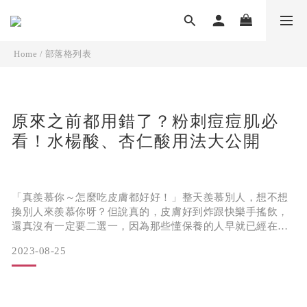
Home
/
部落格列表
原來之前都用錯了？粉刺痘痘肌必
看！水楊酸、杏仁酸用法大公開
「真羨慕你～怎麼吃皮膚都好好！」整天羨慕別人，想不想
換別人來羨慕你呀？但說真的，皮膚好到炸跟快樂手搖飲，
還真沒有一定要二選一，因為那些懂保養的人早就已經在變
漂亮的路上，而不是被動等待痘痘來襲！馬上帶你來了解水
2023-08-25
楊酸、杏仁酸用法與功效！
讓酸類保養成為你的神助攻！一次搞懂水楊酸、杏仁酸功效