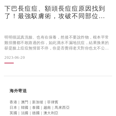
下巴長痘痘、額頭長痘痘原因找到
親愛的粉刺痘痘暴發戶們，痘痘等到長了再抗，往往是辛苦
的！用對方法事半功倍，用錯方法醜好幾年，現在就跟著T編
了！最強馭膚術，攻破不同部位痘
一起把抗痘保養知識學起來，一次搞懂水楊酸、杏仁酸功
痘
效，一起邁向更好的膚質吧！
杏
明明很認真洗臉、也有在保養，然後不要說炸物，根本平常
雞排攤都不敢路過的你，如此滴水不漏地抗痘，結果換來的
卻是臉上痘痘無情冒不停，你是否覺得老天對你也太不公
平？
2023-06-20
別擔心，你不寂寞，因為無論是下巴長痘痘或額頭長痘痘，
超過95%的人都和你有一樣的困擾，甚至很多人痘痘還專門
長同一個位置，到底問題出在哪？
海外寄送
下巴長痘痘、額頭長痘痘，不同位置成因大不同
香港｜澳門｜新加坡
｜菲律賓
痘痘雖然是上火表現，但大部分都還是能透過控油、代謝角
日本｜韓國｜泰國｜越南
｜馬來西亞
質、潔淨毛孔，甚至是控制飲食來獲得改善，但你知道嗎？
英國｜法國｜德國｜澳大利亞
不同部位長痘痘，其實背後