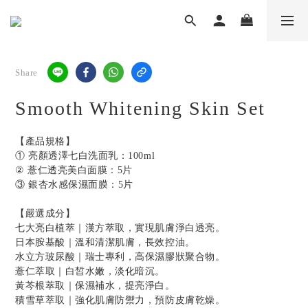
Share
Smooth Whitening Skin Set
【產品規格】
① 亮顏透澤七白洗面乳：100ml
② 薏仁透亮美白面膜：5片
③ 銀杏水感保濕面膜：5片
【嚴選成分】
七大亮白植萃｜漢方萃取，實現肌膚淨白透亮。
日本胺基酸｜溫和清潔肌膚，長效控油。
水立方玻尿酸｜瑞士專利，高保濕膠狀聚合物。
薏仁萃取｜白皙水嫩，淡化暗沉。
黃芩根萃取｜保濕補水，提亮淨白。
積雪草萃取｜強化肌膚防禦力，預防皮膚乾燥。