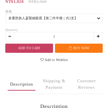
NT$1,920
NT$2,560
規格
Quantity
ADD TO CART
BUY NOW
Add to Wishlist
Shipping &
Customer
Description
Payment
Reviews
Description