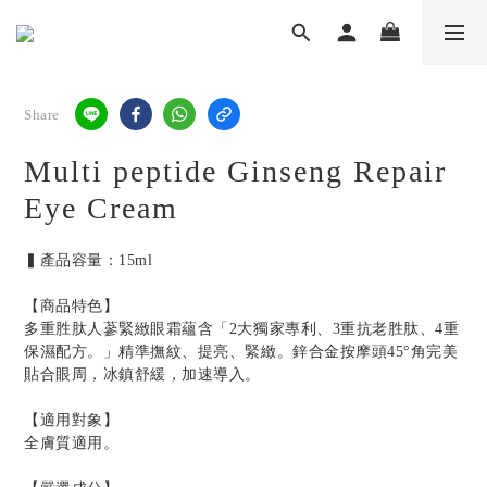
Share
Multi peptide Ginseng Repair
Eye Cream
▍產品容量：15ml
【商品特色】
多重胜肽人蔘緊緻眼霜蘊含「2大獨家專利、3重抗老胜肽、4重
保濕配方。」精準撫紋、提亮、緊緻。鋅合金按摩頭45°角完美
貼合眼周，冰鎮舒緩，加速導入。
【適用對象】
全膚質適用。