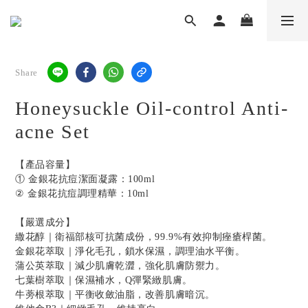
Share
Honeysuckle Oil-control Anti-
acne Set
【產品容量】
① 金銀花抗痘潔面凝露：100ml
② 金銀花抗痘調理精華：10ml
【嚴選成分】
繖花醇｜衛福部核可抗菌成份，99.9%有效抑制痤瘡桿菌。
金銀花萃取｜淨化毛孔，鎖水保濕，調理油水平衡。
蒲公英萃取｜減少肌膚乾澀，強化肌膚防禦力。
七葉樹萃取｜保濕補水，Q彈緊緻肌膚。
牛蒡根萃取｜平衡收斂油脂，改善肌膚暗沉。