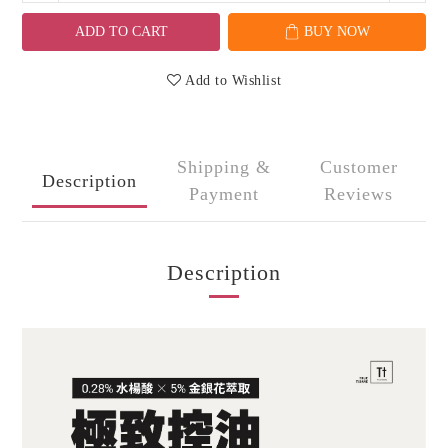
ADD TO CART
BUY NOW
Add to Wishlist
Shipping &
Customer
Description
Payment
Reviews
Description