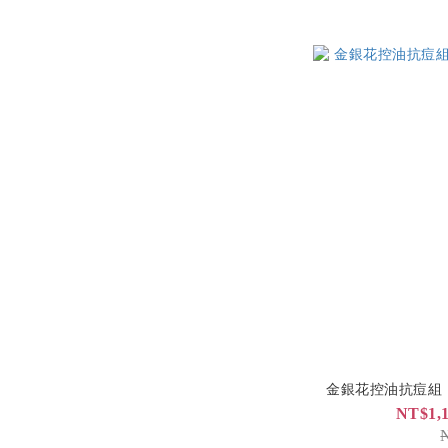
金銀花控油抗痘組
NT$1,1